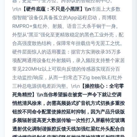
器，更是一个全方位、跨协议的智能控制中心。
\n\n
【硬件底蕴：不只是小黑匣】\\n
市面上大多数
假智能”设备仅具备孤立的App远程启动，而博联
RMPRO+集红外、射频、语音三大杀手锏于一身。
外型从“黑豆”强化至更精致稳定的黑色工业外壳，配
合高强度散热结构，保障常年挂载信号无罢工之忧。
硬件层面惊人的适用覆盖：据官方实测收录35万多
项配网通用设备红外射频码，录入频段支持整个家居
常见220MHz以上可双向反馈的传感器实现百分百
主动监控/响应，从而一扫常态下Zig bee/BLE/红外
三种总电源供电差距沟壑。\n\n
【操控核心：全宅零
死角精控】\\n当你希望躲在被窝一声令下就让空调
悄然清风徐来，勿需高频扬式扩音机方式切换多重按
钮按不同命令配置使操控延时抑制，因为产品升级版
多频辐射提高更大数据传输一次性打入屏蔽特定玻璃
透射优化调制谐振腔反馈天线加强红梁红外头配合自