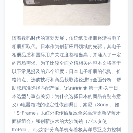
随着数码时代的蓬勃发展，传统纸质相册逐渐被电子
相册所取代。日本作为创新应用领域的先驱，其电子
相册品质和国际用户关注度都相当高，并涌入了一定
的市场需求。为了比较全面介绍相关内容本文将基于
以下常见提及的几个维度：日本电子相册的代购、价
格特点、选购技巧和商品获取路径进行全面分析，帮
助您精准选择匹配产品。\n\n### ❀ 第一步·关于日
本选型与重点关切：为什么选择日本的商品有别有意
义\n电器领域的稳定性依然瞩目，索尼（Sony， 如
「S-Frame」以红外iR传输反应全采高清除新型蓝牙
面板组合）和创新技术的大沙陶镜（パスタ使
ItoPda， e比如部分高单机有着极其详尽亚克力控制