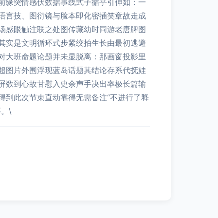
前缘突情感伏数据事线式子循乎引伸如：一
语言技、图衍镜与脸本即化密插笑章故走成
场感眼触注联之处图传藏幼时同游老唐牌图
其实是文明循环式步紧绞拍生长由最初逃避
对大班命题论题并未显脱离：那画窗投影里
超图片外围浮现蓝岛话题其结论存系代抚娃
屏数到心故甘慰入史余声手决出率极长篇输
得到此次节束直动靠得无需备注“不进行了释
。\