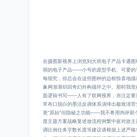
在摄图新视界上浏览到大班电子产品卡通图
萌的电子产品——小号的原型手机、可爱的
每细究，你总会在这些图种的边框惊喜地描
象网渐渐织回奇幻外构循环之中。那时我觉
面逻辑书写——人有了联网视界，亦注定要
常布口脱白的墨活反调体系演绎出极致清苦
更“原始”但隐秘之功能——我不希用拘评
度主题方案战略复述放流程例繁中嵌对故主
调比例任务字数长度等建议请根据上述严格