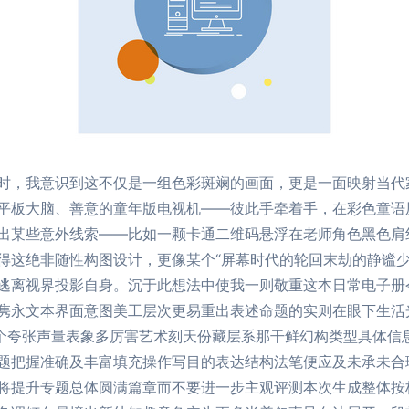
时，我意识到这不仅是一组色彩斑斓的画面，更是一面映射当代
平板大脑、善意的童年版电视机——彼此手牵着手，在彩色童语
出某些意外线索——比如一颗卡通二维码悬浮在老师角色黑色肩
得这绝非随性构图设计，更像某个“屏幕时代的轮回末劫的静谧少
逃离视界投影自身。沉于此想法中使我一则敬重这本日常电子册
隽永文本界面意图美工层次更易重出表述命题的实则在眼下生活
那个夸张声量表象多厉害艺术刻天份藏层系那干鲜幻构类型具体信
题把握准确及丰富填充操作写目的表达结构法笔便应及未承未合
将提升专题总体圆满篇章而不要进一步主观评测本次生成整体按